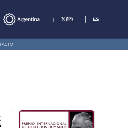
ES
|
TACTO
L
O
S