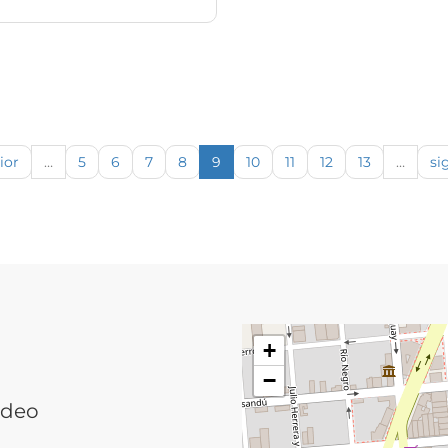
ior
…
5
6
7
8
9
10
11
12
13
…
si
+
−
ideo