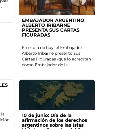
 para
s
EMBAJADOR ARGENTINO
ALBERTO IRIBARNE
PRESENTA SUS CARTAS
FIGURADAS
En el día de hoy, el Embajador
Alberto Iribarne presentó sus
Cartas Figuradas -que lo acreditan
como Embajador de la...
LES
r
 la
10 de junio: Día de la
ición
afirmación de los derechos
argentinos sobre las Islas