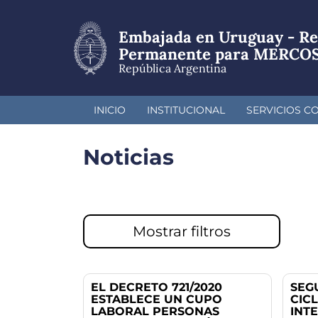
Pasar
al
Embajada en Uruguay - Re
contenido
principal
Permanente para MERCO
República Argentina
INICIO
INSTITUCIONAL
SERVICIOS C
Noticias
Mostrar filtros
EL DECRETO 721/2020
SEG
ESTABLECE UN CUPO
CIC
LABORAL PERSONAS
INT