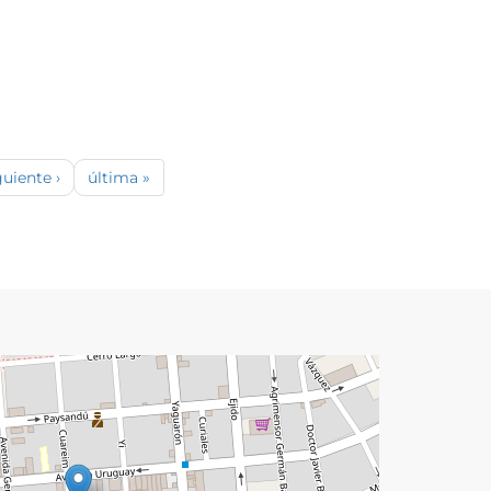
guiente ›
última »